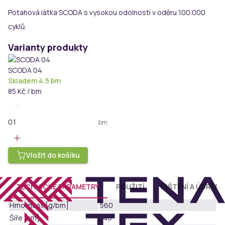
Potahová látka SCODA s vysokou odolností v oděru 100.000
cyklů.
Varianty produkty
SCODA 04
Skladem 4.5 bm
85 Kč / bm
bm
Vložit do košíku
TECHNICKÉ PARAMETRY
POUŽITÍ
ČIŠTĚNÍ A ÚDRŽBA
Hmotnost [g/bm]
560
Šíře [cm]
140