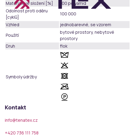
Materiálové složení [%]
100 polyamid
Odolnost proti oděru
100 000
[cyklů]
Vzhled
jednobarevné, se vzorem
bytové prostory, nebytové
Použití
prostory
Druh
flok
Symboly údržby
Kontakt
info@tenatex.cz
+420 736 111 758