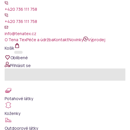
+420 736 111 758
+420 736 111 758
info@tenatex.cz
O Tena Tex
Péče a údržba
Kontakt
Novinky
Výprodej
Košík
Oblíbené
Přihlásit se
Potahové látky
Koženky
Outdoorové látky