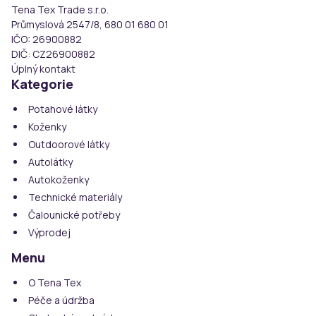
Tena Tex Trade s.r.o.
Průmyslová 2547/8, 680 01 680 01
IČO:
26900882
DIČ:
CZ26900882
Úplný kontakt
Kategorie
Potahové látky
Koženky
Outdoorové látky
Autolátky
Autokoženky
Technické materiály
Čalounické potřeby
Výprodej
Menu
O Tena Tex
Péče a údržba