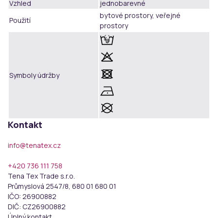
Vzhled
jednobarevné
bytové prostory, veřejné
Použití
prostory
Symboly údržby
Kontakt
info@tenatex.cz
+420 736 111 758
Tena Tex Trade s.r.o.
Průmyslová 2547/8, 680 01 680 01
IČO:
26900882
DIČ:
CZ26900882
Úplný kontakt