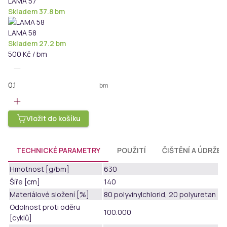
LAMA 57
Skladem 37.8 bm
LAMA 58
Skladem 27.2 bm
500 Kč / bm
bm
Vložit do košíku
TECHNICKÉ PARAMETRY
POUŽITÍ
ČIŠTĚNÍ A ÚDRŽBA
Hmotnost [g/bm]
630
Šíře [cm]
140
Materiálové složení [%]
80 polyvinylchlorid, 20 polyuretan
Odolnost proti oděru
100.000
[cyklů]