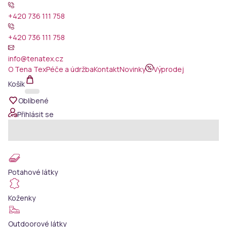
+420 736 111 758
+420 736 111 758
info@tenatex.cz
O Tena Tex
Péče a údržba
Kontakt
Novinky
Výprodej
Košík
Oblíbené
Přihlásit se
Potahové látky
Koženky
Outdoorové látky