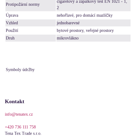
cigaretový a zápalkový test EN 1021 - 1,
Protipožární normy
2
Úprava
nehořlavé, pro domácí mazlíčky
Vzhled
jednobarevné
Použití
bytové prostory, veřejné prostory
Druh
mikrovlákno
Symboly údržby
Kontakt
info@tenatex.cz
+420 736 111 758
Tena Tex Trade s.r.o.