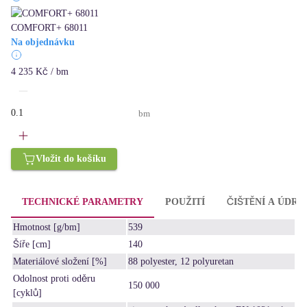
COMFORT+ 68011
Na objednávku
4 235 Kč / bm
bm
Vložit do košíku
TECHNICKÉ PARAMETRY
POUŽITÍ
ČIŠTĚNÍ A ÚDRŽ
Hmotnost [g/bm]
539
Šíře [cm]
140
Materiálové složení [%]
88 polyester, 12 polyuretan
Odolnost proti oděru
150 000
[cyklů]