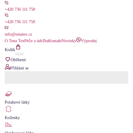
+420 736 111 758
+420 736 111 758
info@tenatex.cz
O Tena Tex
Péče a údržba
Kontakt
Novinky
Výprodej
Košík
Oblíbené
Přihlásit se
Potahové látky
Koženky