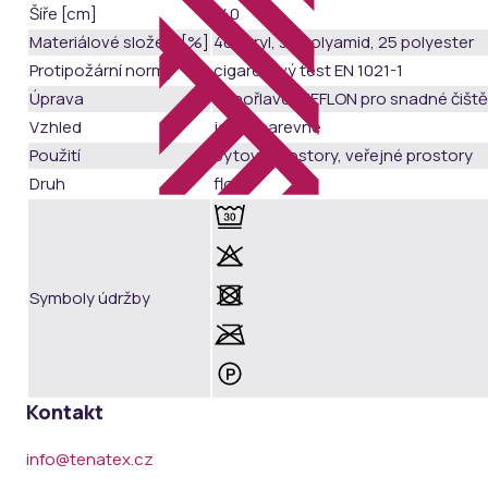
Šíře [cm]
140
Materiálové složení [%]
40 akryl, 35 polyamid, 25 polyester
Protipožární normy
cigaretový test EN 1021-1
Úprava
nehořlavé, TEFLON pro snadné čišt
Vzhled
jednobarevné
Použití
bytové prostory, veřejné prostory
Druh
flok
Symboly údržby
Kontakt
info@tenatex.cz