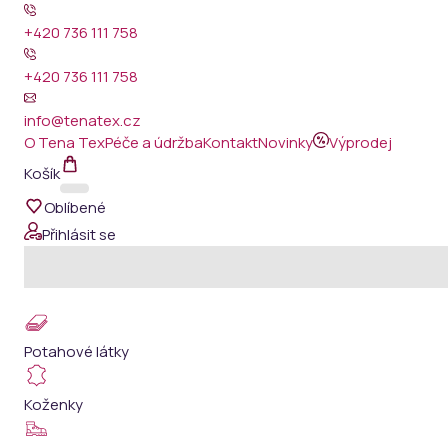
+420 736 111 758
+420 736 111 758
info@tenatex.cz
O Tena Tex
Péče a údržba
Kontakt
Novinky
Výprodej
Košík
Oblíbené
Přihlásit se
Potahové látky
Koženky