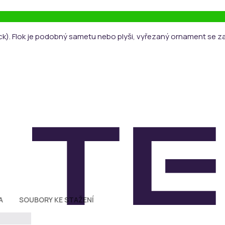
ck). Flok je podobný sametu nebo plyši, vyřezaný ornament se z
A
SOUBORY KE STAŽENÍ