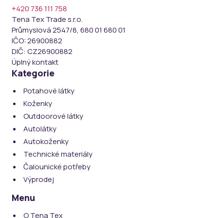
+420 736 111 758
Tena Tex Trade s.r.o.
Průmyslová 2547/8, 680 01 680 01
IČO:
26900882
DIČ:
CZ26900882
Úplný kontakt
Kategorie
Potahové látky
Koženky
Outdoorové látky
Autolátky
Autokoženky
Technické materiály
Čalounické potřeby
Výprodej
Menu
O Tena Tex