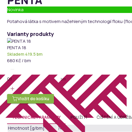
PENTA
Novinka
Potahová látka s motivem nažehleným technologií floku (flo
Varianty produkty
PENTA 18
Skladem 419.5 bm
680 Kč / bm
bm
Vložit do košíku
TECHNICKÉ PARAMETRY
POUŽITÍ
ČIŠTĚNÍ A ÚDRŽB
Hmotnost [g/bm]
740