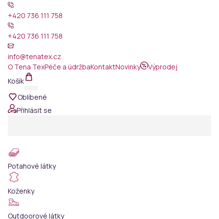
+420 736 111 758
+420 736 111 758
info@tenatex.cz
O Tena Tex
Péče a údržba
Kontakt
Novinky
Výprodej
Košík
Oblíbené
Přihlásit se
Potahové látky
Koženky
Outdoorové látky