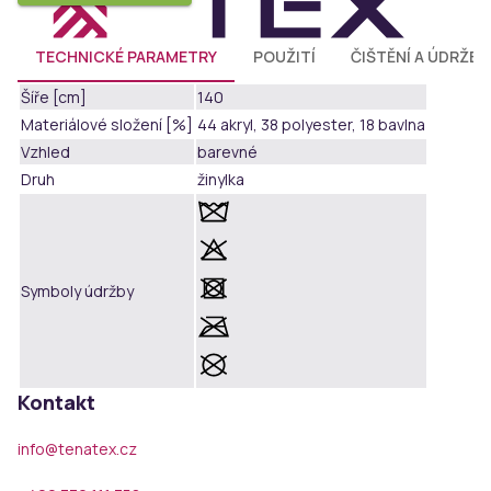
TECHNICKÉ PARAMETRY
POUŽITÍ
ČIŠTĚNÍ A ÚDRŽBA
Šíře [cm]
140
Materiálové složení [%]
44 akryl, 38 polyester, 18 bavlna
Vzhled
barevné
Druh
žinylka
Symboly údržby
Kontakt
info@tenatex.cz