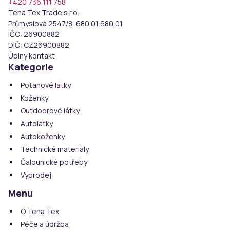
+420 736 111 758
Tena Tex Trade s.r.o.
Průmyslová 2547/8, 680 01 680 01
IČO:
26900882
DIČ:
CZ26900882
Úplný kontakt
Kategorie
Potahové látky
Koženky
Outdoorové látky
Autolátky
Autokoženky
Technické materiály
Čalounické potřeby
Výprodej
Menu
O Tena Tex
Péče a údržba