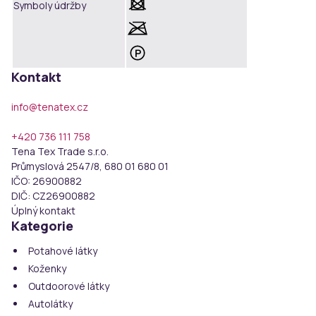
Symboly údržby
Kontakt
info@tenatex.cz
+420 736 111 758
Tena Tex Trade s.r.o.
Průmyslová 2547/8, 680 01 680 01
IČO:
26900882
DIČ:
CZ26900882
Úplný kontakt
Kategorie
Potahové látky
Koženky
Outdoorové látky
Autolátky