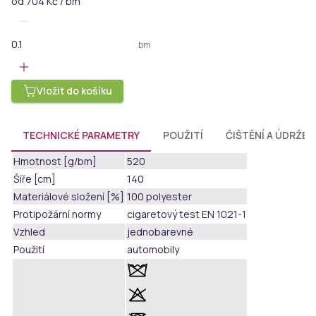
od
704 Kč / bm
bm
Vložit do košíku
TECHNICKÉ PARAMETRY
POUŽITÍ
ČIŠTĚNÍ A ÚDRŽBA
Hmotnost [g/bm]
520
Šíře [cm]
140
Materiálové složení [%]
100 polyester
Protipožární normy
cigaretový test EN 1021-1
Vzhled
jednobarevné
Použití
automobily