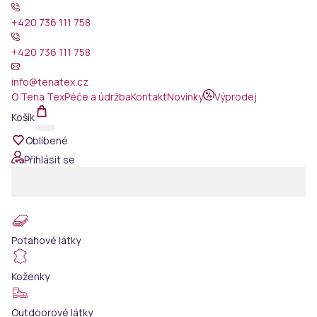
+420 736 111 758
+420 736 111 758
info@tenatex.cz
O Tena Tex
Péče a údržba
Kontakt
Novinky
Výprodej
Košík
Oblíbené
Přihlásit se
Potahové látky
Koženky
Outdoorové látky