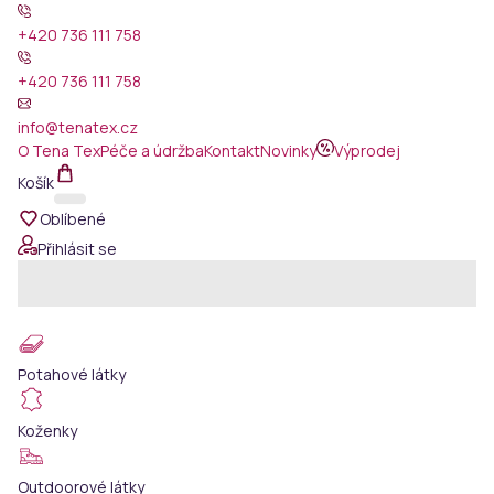
+420 736 111 758
+420 736 111 758
info@tenatex.cz
O Tena Tex
Péče a údržba
Kontakt
Novinky
Výprodej
Košík
Oblíbené
Přihlásit se
Potahové látky
Koženky
Outdoorové látky