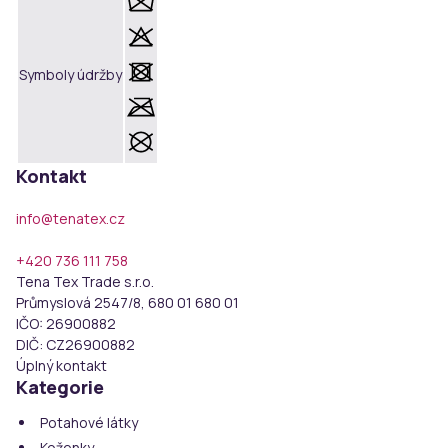
Symboly údržby
Kontakt
info@tenatex.cz
+420 736 111 758
Tena Tex Trade s.r.o.
Průmyslová 2547/8, 680 01 680 01
IČO:
26900882
DIČ:
CZ26900882
Úplný kontakt
Kategorie
Potahové látky
Koženky