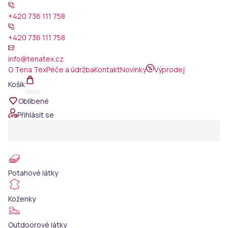
+420 736 111 758
+420 736 111 758
info@tenatex.cz
O Tena Tex
Péče a údržba
Kontakt
Novinky
Výprodej
Košík
Oblíbené
Přihlásit se
Potahové látky
Koženky
Outdoorové látky