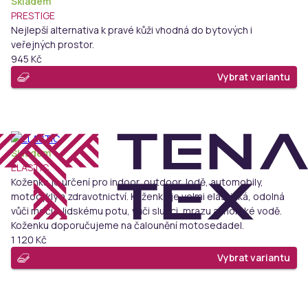
Skladem
PRESTIGE
Nejlepší alternativa k pravé kůži vhodná do bytových i
veřejných prostor.
945 Kč
Vybrat variantu
Skladem
ELASTIC
Koženka je určení pro indoor, outdoor, lodě, automobily,
motocykly a zdravotnictví. Koženka je velmi elastická, odolná
vůči moči a lidskému potu, vůči slunci, mrazu a mořské vodě.
Koženku doporučujeme na čalounění motosedadel.
1 120 Kč
Vybrat variantu