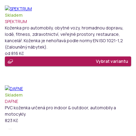
Skladem
SPEKTRUM
Koženka pro automobily, obytné vozy, hromadnou dopravu,
lodě, fitness, zdravotnictví, veřejné prostory, restaurace,
kancelář. Koženka je nehořlavá podle normy EN ISO 1021-1,2
(čalouněný nábytek).
od
816 Kč
Vybrat variantu
Skladem
DAFNE
PVC koženka určená pro indoor & outdoor, automobily a
motocykly.
823 Kč