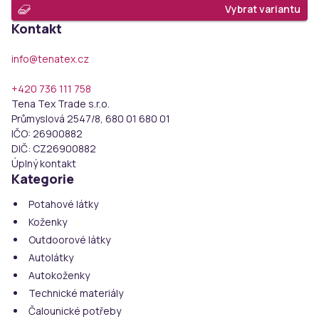
Vybrat variantu
Kontakt
info@tenatex.cz
+420 736 111 758
Tena Tex Trade s.r.o.
Průmyslová 2547/8, 680 01 680 01
IČO:
26900882
DIČ:
CZ26900882
Úplný kontakt
Kategorie
Potahové látky
Koženky
Outdoorové látky
Autolátky
Autokoženky
Technické materiály
Čalounické potřeby