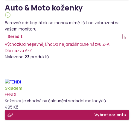
Auto & Moto koženky
Barevné odstíny látek se mohou mírně lišit od zobrazení na
vašem monitoru
Seřadit
Výchozí
Od nejlevnějšího
Od nejdražšího
Dle názvu Z-A
Dle názvu A-Z
Nalezeno
23
produktů
Skladem
FENDI
Koženka je vhodná na čalounění sedadel motocyklů.
495 Kč
Vybrat variantu